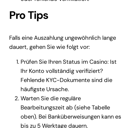
Pro Tips
Falls eine Auszahlung ungewöhnlich lange
dauert, gehen Sie wie folgt vor:
Prüfen Sie Ihren Status im Casino: Ist
Ihr Konto vollständig verifiziert?
Fehlende KYC-Dokumente sind die
häufigste Ursache.
Warten Sie die reguläre
Bearbeitungszeit ab (siehe Tabelle
oben). Bei Banküberweisungen kann es
bis zu 5 Werktage dauern.