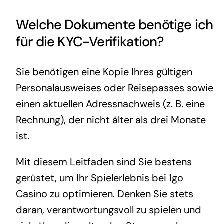
Welche Dokumente benötige ich
für die KYC-Verifikation?
Sie benötigen eine Kopie Ihres gültigen
Personalausweises oder Reisepasses sowie
einen aktuellen Adressnachweis (z. B. eine
Rechnung), der nicht älter als drei Monate
ist.
Mit diesem Leitfaden sind Sie bestens
gerüstet, um Ihr Spielerlebnis bei 1go
Casino zu optimieren. Denken Sie stets
daran, verantwortungsvoll zu spielen und