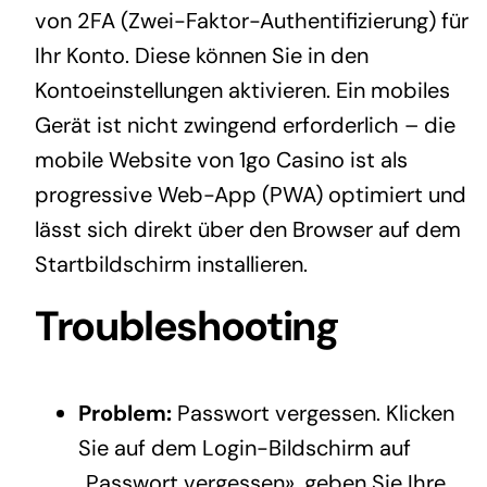
von 2FA (Zwei-Faktor-Authentifizierung) für
Ihr Konto. Diese können Sie in den
Kontoeinstellungen aktivieren. Ein mobiles
Gerät ist nicht zwingend erforderlich – die
mobile Website von 1go Casino ist als
progressive Web-App (PWA) optimiert und
lässt sich direkt über den Browser auf dem
Startbildschirm installieren.
Troubleshooting
Problem:
Passwort vergessen. Klicken
Sie auf dem Login-Bildschirm auf
„Passwort vergessen», geben Sie Ihre