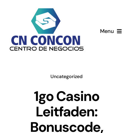
Saltar
al
contenido
Menu
Inicio
Nosotros
Uncategorized
Servicios
1go Casino
Leitfaden:
Blog
Bonuscode,
Contacto