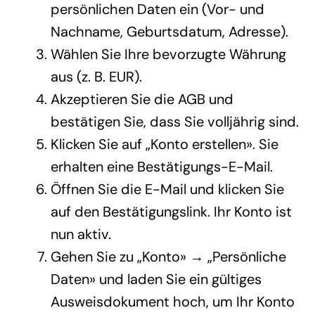
persönlichen Daten ein (Vor- und
Nachname, Geburtsdatum, Adresse).
Wählen Sie Ihre bevorzugte Währung
aus (z. B. EUR).
Akzeptieren Sie die AGB und
bestätigen Sie, dass Sie volljährig sind.
Klicken Sie auf „Konto erstellen». Sie
erhalten eine Bestätigungs-E-Mail.
Öffnen Sie die E-Mail und klicken Sie
auf den Bestätigungslink. Ihr Konto ist
nun aktiv.
Gehen Sie zu „Konto» → „Persönliche
Daten» und laden Sie ein gültiges
Ausweisdokument hoch, um Ihr Konto