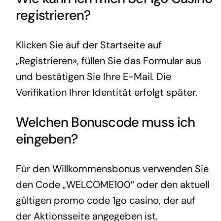
registrieren?
Klicken Sie auf der Startseite auf
„Registrieren», füllen Sie das Formular aus
und bestätigen Sie Ihre E-Mail. Die
Verifikation Ihrer Identität erfolgt später.
Welchen Bonuscode muss ich
eingeben?
Für den Willkommensbonus verwenden Sie
den Code „WELCOME100″ oder den aktuell
gültigen promo code 1go casino, der auf
der Aktionsseite angegeben ist.