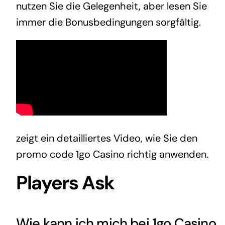
nutzen Sie die Gelegenheit, aber lesen Sie
immer die Bonusbedingungen sorgfältig.
zeigt ein detailliertes Video, wie Sie den
promo code 1go Casino richtig anwenden.
Players Ask
Wie kann ich mich bei 1go Casino