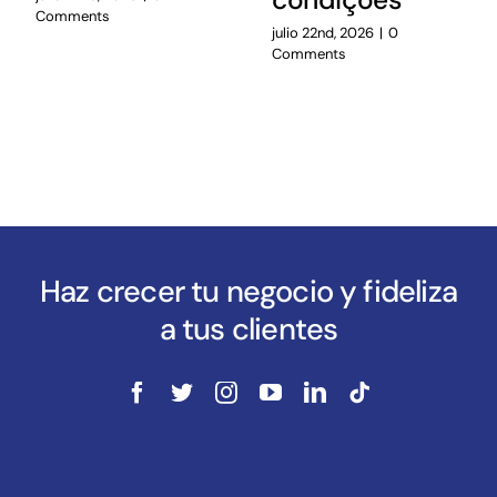
condições
Comments
julio 22nd, 2026
|
0
Comments
Haz crecer tu negocio y fideliza
a tus clientes