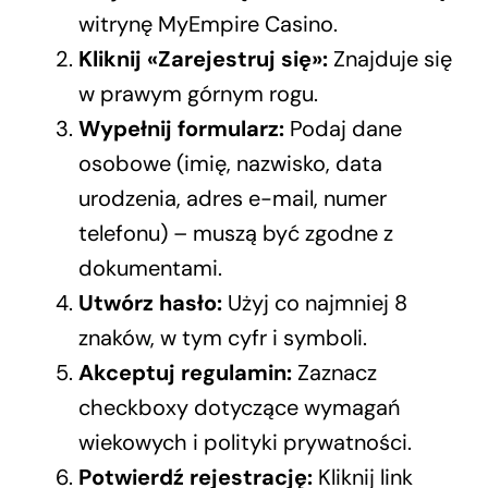
witrynę MyEmpire Casino.
Kliknij «Zarejestruj się»:
Znajduje się
w prawym górnym rogu.
Wypełnij formularz:
Podaj dane
osobowe (imię, nazwisko, data
urodzenia, adres e-mail, numer
telefonu) – muszą być zgodne z
dokumentami.
Utwórz hasło:
Użyj co najmniej 8
znaków, w tym cyfr i symboli.
Akceptuj regulamin:
Zaznacz
checkboxy dotyczące wymagań
wiekowych i polityki prywatności.
Potwierdź rejestrację:
Kliknij link