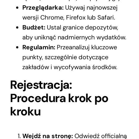
Przeglądarka:
Używaj najnowszej
wersji Chrome, Firefox lub Safari.
Budżet:
Ustal granice depozytów,
aby uniknąć nadmiernych wydatków.
Regulamin:
Przeanalizuj kluczowe
punkty, szczególnie dotyczące
zakładów i wycofywania środków.
Rejestracja:
Procedura krok po
kroku
Wejdź na stronę:
Odwiedź officialną