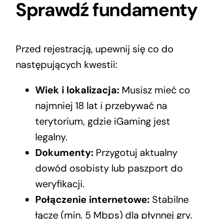
Sprawdź fundamenty
Przed rejestracją, upewnij się co do
następujących kwestii:
Wiek i lokalizacja:
Musisz mieć co
najmniej 18 lat i przebywać na
terytorium, gdzie iGaming jest
legalny.
Dokumenty:
Przygotuj aktualny
dowód osobisty lub paszport do
weryfikacji.
Połączenie internetowe:
Stabilne
łącze (min. 5 Mbps) dla płynnej gry.