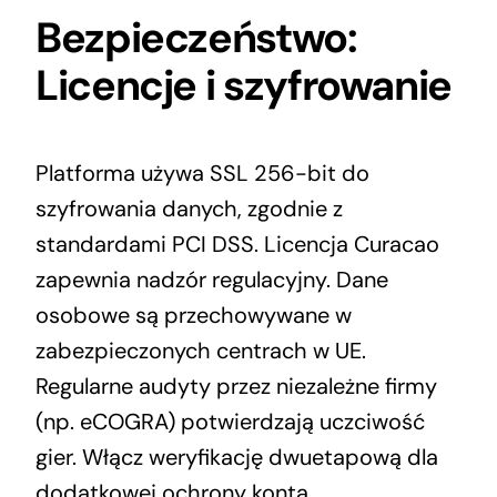
Bezpieczeństwo:
Licencje i szyfrowanie
Platforma używa SSL 256-bit do
szyfrowania danych, zgodnie z
standardami PCI DSS. Licencja Curacao
zapewnia nadzór regulacyjny. Dane
osobowe są przechowywane w
zabezpieczonych centrach w UE.
Regularne audyty przez niezależne firmy
(np. eCOGRA) potwierdzają uczciwość
gier. Włącz weryfikację dwuetapową dla
dodatkowej ochrony konta.