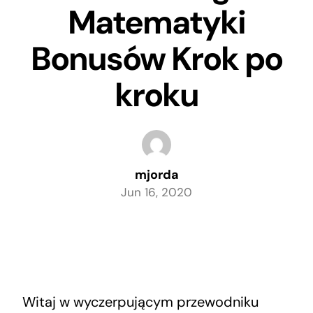
Matematyki
Bonusów Krok po
kroku
mjorda
Jun 16, 2020
Witaj w wyczerpującym przewodniku