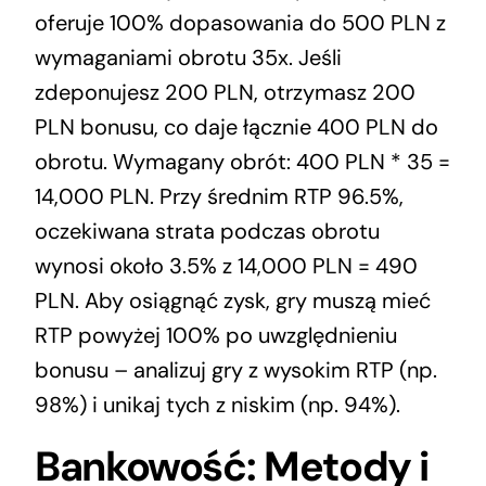
oferuje 100% dopasowania do 500 PLN z
wymaganiami obrotu 35x. Jeśli
zdeponujesz 200 PLN, otrzymasz 200
PLN bonusu, co daje łącznie 400 PLN do
obrotu. Wymagany obrót: 400 PLN * 35 =
14,000 PLN. Przy średnim RTP 96.5%,
oczekiwana strata podczas obrotu
wynosi około 3.5% z 14,000 PLN = 490
PLN. Aby osiągnąć zysk, gry muszą mieć
RTP powyżej 100% po uwzględnieniu
bonusu – analizuj gry z wysokim RTP (np.
98%) i unikaj tych z niskim (np. 94%).
Bankowość: Metody i