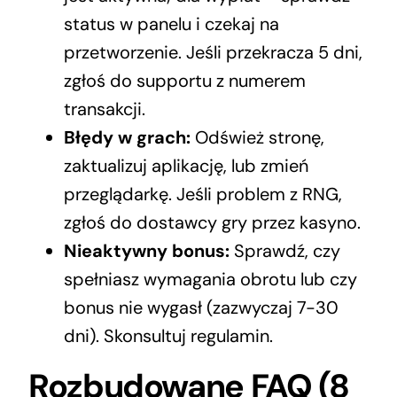
status w panelu i czekaj na
przetworzenie. Jeśli przekracza 5 dni,
zgłoś do supportu z numerem
transakcji.
Błędy w grach:
Odśwież stronę,
zaktualizuj aplikację, lub zmień
przeglądarkę. Jeśli problem z RNG,
zgłoś do dostawcy gry przez kasyno.
Nieaktywny bonus:
Sprawdź, czy
spełniasz wymagania obrotu lub czy
bonus nie wygasł (zazwyczaj 7-30
dni). Skonsultuj regulamin.
Rozbudowane FAQ (8