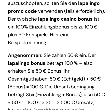
auszuschöpfen, sollten Sie den
lapalingo
promo code
verwenden (falls erforderlich).
Der typische
lapalingo casino bonus
ist
ein 100% Einzahlungsbonus bis zu 100 €
plus 50 Freispiele. Hier eine
Beispielrechnung:
Angenommen:
Sie zahlen 50 € ein. Der
lapalingo bonus
beträgt 100 % – also
erhalten Sie 50 € Bonus. Ihr
Gesamtguthaben: 50 € (Echtgeld) + 50 €
(Bonus) = 100 €. Die Umsatzbedingung
beträgt 35x (Einzahlung + Bonus), also 50 €
+ 50 € = 100 € × 35 = 3.500 € Umsatz,