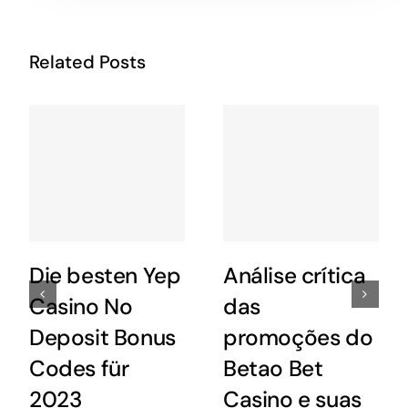
Related Posts
Die besten Yep
Análise crítica
Casino No
das
Deposit Bonus
promoções do
Codes für
Betao Bet
2023
Casino e suas