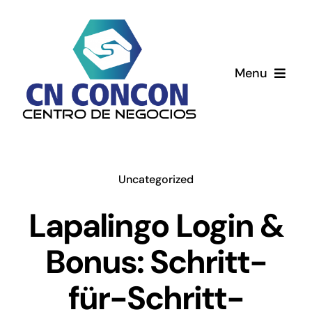
Saltar
al
contenido
Menu
Inicio
Nosotros
Uncategorized
Servicios
Lapalingo Login &
Bonus: Schritt-
Blog
für-Schritt-
Contacto