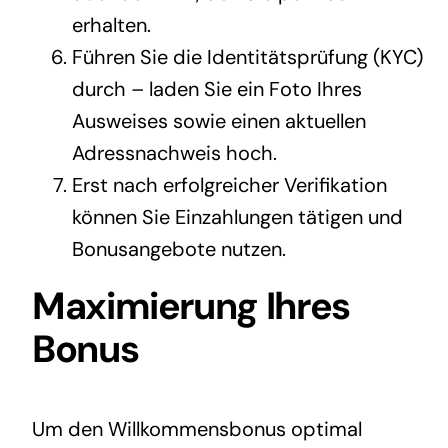
erhalten.
Führen Sie die Identitätsprüfung (KYC)
durch – laden Sie ein Foto Ihres
Ausweises sowie einen aktuellen
Adressnachweis hoch.
Erst nach erfolgreicher Verifikation
können Sie Einzahlungen tätigen und
Bonusangebote nutzen.
Maximierung Ihres
Bonus
Um den Willkommensbonus optimal