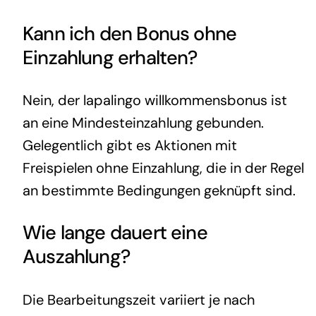
Kann ich den Bonus ohne
Einzahlung erhalten?
Nein, der lapalingo willkommensbonus ist
an eine Mindesteinzahlung gebunden.
Gelegentlich gibt es Aktionen mit
Freispielen ohne Einzahlung, die in der Regel
an bestimmte Bedingungen geknüpft sind.
Wie lange dauert eine
Auszahlung?
Die Bearbeitungszeit variiert je nach