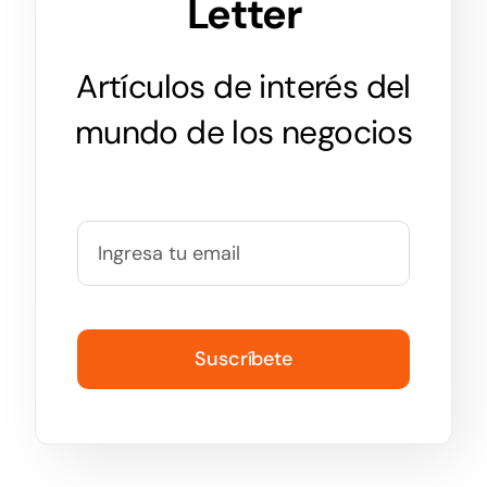
Letter
Artículos de interés del
mundo de los negocios
Suscríbete