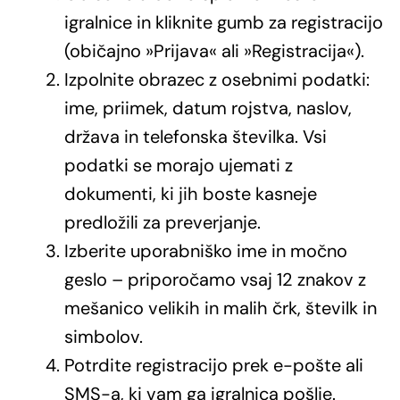
igralnice in kliknite gumb za registracijo
(običajno »Prijava« ali »Registracija«).
Izpolnite obrazec z osebnimi podatki:
ime, priimek, datum rojstva, naslov,
država in telefonska številka. Vsi
podatki se morajo ujemati z
dokumenti, ki jih boste kasneje
predložili za preverjanje.
Izberite uporabniško ime in močno
geslo – priporočamo vsaj 12 znakov z
mešanico velikih in malih črk, številk in
simbolov.
Potrdite registracijo prek e-pošte ali
SMS-a, ki vam ga igralnica pošlje.