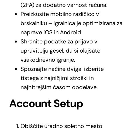
(2FA) za dodatno varnost računa.
Preizkusite mobilno različico v
brskalniku – igralnica je optimizirana za
naprave iOS in Android.
Shranite podatke za prijavo v
upravitelju gesel, da si olajšate
vsakodnevno igranje.
Spoznajte načine dviga: izberite
tistega z najnižjimi stroški in
najhitrejšim časom obdelave.
Account Setup
Obiščite uradno spletno mesto