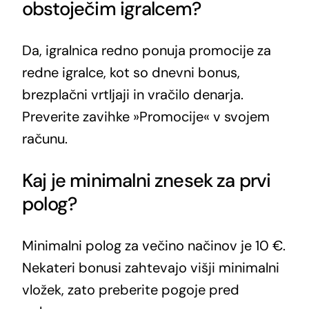
obstoječim igralcem?
Da, igralnica redno ponuja promocije za
redne igralce, kot so dnevni bonus,
brezplačni vrtljaji in vračilo denarja.
Preverite zavihke »Promocije« v svojem
računu.
Kaj je minimalni znesek za prvi
polog?
Minimalni polog za večino načinov je 10 €.
Nekateri bonusi zahtevajo višji minimalni
vložek, zato preberite pogoje pred