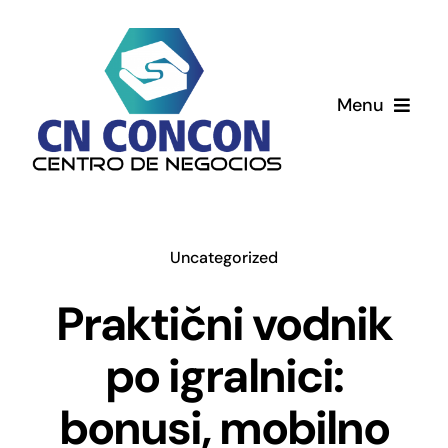
Saltar
al
contenido
Menu
Inicio
Nosotros
Uncategorized
Servicios
Praktični vodnik
po igralnici:
Blog
bonusi, mobilno
Contacto