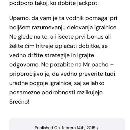
podporo takoj, ko dobite jackpot.
Upamo, da vam je ta vodnik pomagal pri
boljšem razumevanju delovanja igralnice.
Ne glede na to, ali iščete prvi bonus ali
želite čim hitreje izplačati dobitke, se
vedno držite strategije in igrajte
odgovorno. Ne pozabite na
Mr pacho
–
priporočljivo je, da vedno preverite tudi
uradne pogoje igralnice, saj se lahko
posamezne podrobnosti razlikujejo.
Srečno!
Published On: febrero 14th, 2015
/