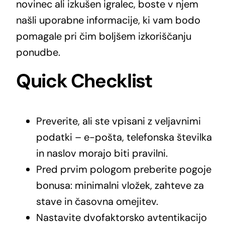
novinec ali izkušen igralec, boste v njem
našli uporabne informacije, ki vam bodo
pomagale pri čim boljšem izkoriščanju
ponudbe.
Quick Checklist
Preverite, ali ste vpisani z veljavnimi
podatki – e-pošta, telefonska številka
in naslov morajo biti pravilni.
Pred prvim pologom preberite pogoje
bonusa: minimalni vložek, zahteve za
stave in časovna omejitev.
Nastavite dvofaktorsko avtentikacijo