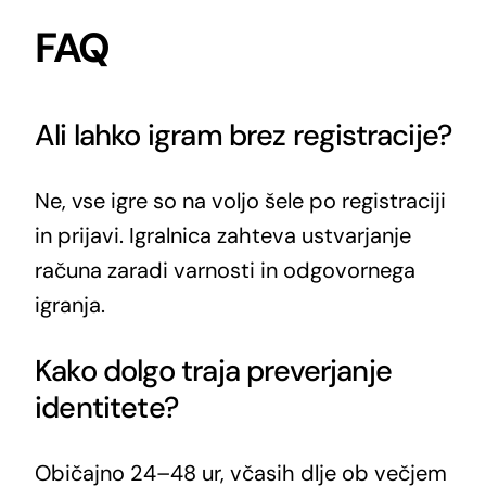
FAQ
Ali lahko igram brez registracije?
Ne, vse igre so na voljo šele po registraciji
in prijavi. Igralnica zahteva ustvarjanje
računa zaradi varnosti in odgovornega
igranja.
Kako dolgo traja preverjanje
identitete?
Običajno 24–48 ur, včasih dlje ob večjem