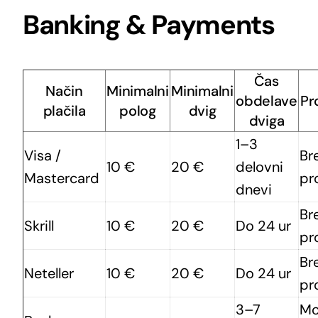
Banking & Payments
Čas
Način
Minimalni
Minimalni
obdelave
Pr
plačila
polog
dvig
dviga
1–3
Visa /
Br
10 €
20 €
delovni
Mastercard
pro
dnevi
Br
Skrill
10 €
20 €
Do 24 ur
pro
Br
Neteller
10 €
20 €
Do 24 ur
pro
3–7
Mo